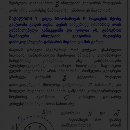
შეიძლება დავიყვანოთ
ინდუქციის ვექტორის მოდულის
კონტურის სიგრძეზე ნამრავლზე. ვნახოთ ეს მაგალითზე.
საინტერესო
მაგალითი 1
.
გძელ სწორხაზოვან
R რადიუსის მქონე
ფიზიკოსები
გამტარში გადის დენი. დენის სიმკვრივე თანაბრად არის
განაწილებული განიკვეთში და ტოლია j-ს. ვიპოვნოთ
კითხვა–პასუხი
მაგნიტური ინდუქციის ვექტორის რადიუსზე
საიტის შესახებ
დამოკიდებულება გამტარის შიგნით და მის გარეთ.
ძალიან გრძელი (მკარცრად რომ ვთქვათ, უსასრულო
სიგრძის) გამტარისთვის შეიძლება ამოცანის ცილინდრულ
სიმეტრიაზე ვისაუბროთ, ანუ გამტარისადმი
პერპენდიკულარულ ნებისმიერ სიბრტყეზე მაგნიტური
ველის ძალწირები არის წრეწირები, რომელთა ცენტრები
ემთხვევა გამტარს.
ვექტორის მოდული
დამოკიდებულია მხოლოდ გამტარიდან
მანძილზე და
მოდული მუდმივია ნებისმიერ გამტარზე კონცენტრირებულ
წრეწირზე. ავარჩიოთ
კონტური გამტარზე
კონცენტრირებული წრის სახით ასე:
ვქტორები
და
ნებისმიერ მის უბანზე
თანხვედრილად არიან