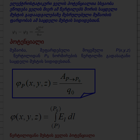
ელექტროსტატიკური ველის პოტენციალთა სხვაობა
ეწოდება ველის მიერ ამ წერტილებს შორის საცდელი
მუხტის გადაადგილებაზე შესრულებული მუშაობის
ფარდობას ამ საცდელი მუხტის სიდიდესთან.
φ
1
−
φ
2
=
A
12
f
l
e
d
q
t
s
t
f
i
l
e
d
A
12
−
=
φ
φ
1
2
q
t
s
t
პოტენციალი
მუშაობა, შეფარდებული მოცემული
Р
(
x
,
y
,
z
)
წერტილიდან
Р
ნორმირების წერტილში გადასატანი
0
საცდელი მუხტის სიდიდესთან.
წერტილოვანი მუხტის ველის პოტენციალი