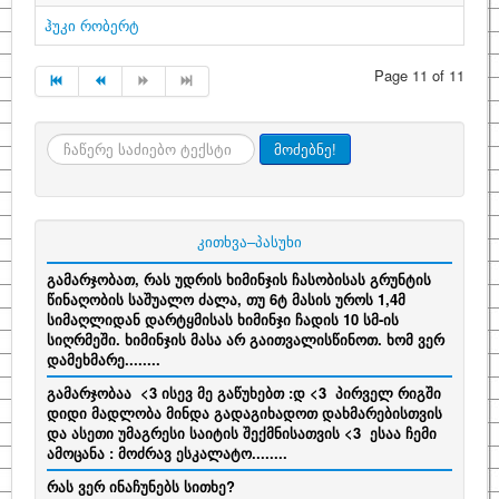
ჰუკი რობერტ
საინტერესო
Page 11 of 11
ფიზიკოსები
კითხვა–პასუხი
ძიება
მოძებნე!
საიტის შესახებ
კითხვა–პასუხი
გამარჯობათ, რას უდრის ხიმინჯის ჩასობისას გრუნტის
წინაღობის საშუალო ძალა, თუ 6ტ მასის უროს 1,4მ
სიმაღლიდან დარტყმისას ხიმინჯი ჩადის 10 სმ-ის
სიღრმეში. ხიმინჯის მასა არ გაითვალისწინოთ. ხომ ვერ
დამეხმარე........
გამარჯობაა <3 ისევ მე გაწუხებთ :დ <3 პირველ რიგში
დიდი მადლობა მინდა გადაგიხადოთ დახმარებისთვის
და ასეთი უმაგრესი საიტის შექმნისათვის <3 ესაა ჩემი
ამოცანა : მოძრავ ესკალატო........
რას ვერ ინაჩუნებს სითხე?