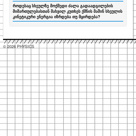
როდესაც სხეულზე მოქმედი ძალა გადაადგილების
მიმართულებასთან მახვილ კუთხეს ქმნის მაშინ სხეულის
კინეტიკური ენერგია იზრდება თუ მცირდება?
© 2026 PHYSICS
hacklink
hacklink
hacklink
hacklink
hacklink
hacklink
hacklink
hacklink
hacklink
hacklink
izmir
izmir
hacklink
hacklink
hacklink
hacklink
hacklink
hacklink
hacklink
hacklink
hacklink
hacklink
hacklink
hacklink
taraftarium24
taraftarium24
jojobet
jojobet
sahabet
sahabet
jojobet
jojobet
jojobet
jojobet
onwin
onwin
taraftarium24
canlı
cratosroyalbet
cratosroyalbet
tipobet
tipobet
tipobet
tipobet
jojobet
jojobet
türk
türk
jojobet
jojobet
taraftarium24
canlı
jojobet
jojobet
casibom
casibom
jojobet
jojobet
jojobet
jojobet
taraftarium24
canlı
taraftarium24
canlı
casibom
casibom
jojobet
jojobet
jojobet
jojobet
taraftarium24
canlı
casibom
casibom
jojobet
jojobet
jojobet
jojobet
paneli
paneli
satın
paneli
paneli
satın
satın
web
reklam
paneli
paneli
paneli
paneli
paneli
paneli
satın
paneli
paneli
giriş
giriş
giriş
giriş
giriş
maç
güncel
güncel
giriş
kayıt
güncel
giriş
ifşa
ifşa
giriş
maç
giriş
giriş
giriş
giriş
maç
maç
giriş
giriş
giriş
maç
giriş
giriş
giriş
al
al
al
ajans
ajansı
al
izle
giriş
izle
izle
izle
izle