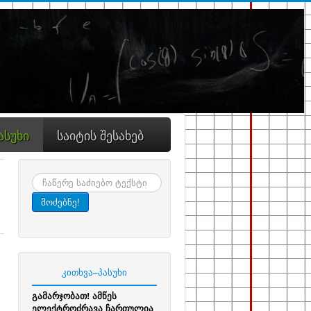
ასუხი
საიტის შესახებ
ძიება
მოძებნე!
კითხვა–პასუხი
გამარჯობათ! ამწეს
ელექტროძრავა ჩართულია