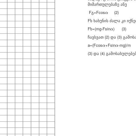
მიმართულებაზე ანუ
α
Fგ=Fcos
(2)
α
Fხ ხახუნის ძალა კი იქნე
α
Fხ=(mg-Fsin
) (3)
α
ჩავსვათ (2) და (3) გამოს
α
α
a=(
Fcos
+
Fsin
-
mg)/m (
α
α
(3) და (4) გამოსახულებ