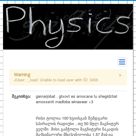
მთავარი
×
Warning
JUser: :_load: Unable to load user with ID: 3455
სახელმძღვანელო
თეორია
შეკითხვა:
gamarjobat . gtxovt es amocana tu shegidzliat
amoxsenit madloba winaswar <3
კონსპექტი
ფიზიკურ მონაცემთა ცხრილები
რისი ტოლია 100 ხვიისგან შემდგარი
სპირალის რადიუსი , თუ 50 მტლ მაგნიტურ
ტერმინები
ველში მისი გამჭოლი მაგნიტური ნაკადის
მაქსიმალური მნი\სვნელობა 1.57 მვბ-ია
ზოგადი ფიზიკა