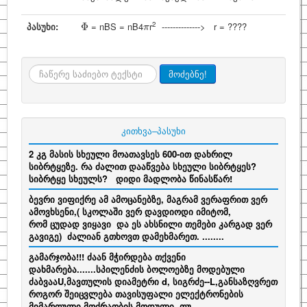
Φ
საინტერესო
π
2
პასუხი:
= nBS = nB4
r
--------------> r = ????
Φ
π
ფიზიკოსები
ძიება
კითხვა–პასუხი
მოძებნე!
საიტის შესახებ
კითხვა–პასუხი
2 კგ მასის სხეული მოათავსეს 600-ით დახრილ
სიბრტყეზე. რა ძალით დააწვება სხეული სიბრტყეს?
სიბრტყე სხეულს? დიდი მადლობა წინასწარ!
ბევრი ვიფიქრე ამ ამოცანებზე, მაგრამ ვერაფრით ვერ
ამოვხსენი,( სკოლაში ვერ დავდიოდი იმიტომ,
რომ ცუდად ვიყავი და ეს ახსნილი თემები კარგად ვერ
გავიგე) ძალიან გთხოვთ დამეხმარეთ. ........
გამარჯობა!!! ძაან მჭირდება თქვენი
დახმარება.......სპილენძის ბოლოებზე მოდებული
ძაბვააU,მავთულის დიამეტრი d, სიგრძე--L,განსაზღვრეთ
როგორ შეიცვლება თავისუფალი ელექტრონების
მიმართული მოძრაობის მოდული, თუ ........