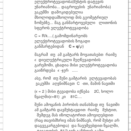
ელექტროტევადობა(მუხტის დატევის
უნარიანობა... დაგროვების უნარიანობა)
საინტერესო
ვაკუმში დამოკიდებულია
მხოლოდდამხოლოდ მის გეომეტრიულ
ფიზიკოსები
ზომებზე... მაგ განმარტოვებული ლითონის
სფეროს ელექტროტევადობა
კითხვა–პასუხი
C = R/k....( გამომდინარეობს
ელექტროტევადობის ზოგადი
საიტის შესახებ
φ
განმარტებიდან
C = q/
)
φ
მაგრამ თუ ამ გამტარს მოვათასებთ რაიმე
ϵ
დიელექტრიკული შეღწევადობის
ϵ
გარემოში, ცხადია მისი ელექტროტევადობა
ϵ
გაიზრდება
-ჯერ .....
ϵ
ასე, რომ თუ შენი გამტარის ელტევადობას
ვაკუმში აღვნიშნავთ C -თი, მაშინ ნავთში
ϵ
(
= 2 ) მისი ტევადობა იქნება 2C, ხოლო
ϵ
ϵ
წყალში(
=81) კი 81C....
ϵ
შენი ამოცანის პირობის თანახმად თუ ნავთში
ამ გამტარს დავმუხტავდით რაიმე მუხტით,
შემდეგ მას იზოლატორით ამოვიღებდით
(რაც თავისმხრივ იმას ნიშნავს, რომ მუხტი არ
დაგვეკარგებოდა) და ჩავუშვებდით წყალში,
ტევადობის 81/2 ჯერ გაზრდის გამო