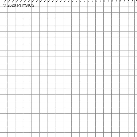
© 2026 PHYSICS
hacklink
hacklink
hacklink
hacklink
hacklink
hacklink
hacklink
hacklink
hacklink
hacklink
izmir
izmir
hacklink
hacklink
hacklink
hacklink
hacklink
hacklink
hacklink
hacklink
hacklink
hacklink
hacklink
hacklink
taraftarium24
taraftarium24
jojobet
jojobet
sahabet
sahabet
有
有
jojobet
jojobet
jojobet
jojobet
onwin
onwin
taraftarium24
canlı
cratosroyalbet
cratosroyalbet
tipobet
tipobet
telegram
telegram
爱
爱
tipobet
tipobet
wps
wps
jojobet
jojobet
türk
türk
jojobet
jojobet
汽
汽
taraftarium24
canlı
汽
汽
jojobet
jojobet
casibom
casibom
jojobet
jojobet
jojobet
jojobet
taraftarium24
canlı
taraftarium24
canlı
casibom
casibom
jojobet
jojobet
jojobet
jojobet
taraftarium24
canlı
casibom
casibom
jojobet
jojobet
wps
wps
jojobet
jojobet
paneli
paneli
satın
paneli
paneli
satın
satın
web
reklam
paneli
paneli
paneli
paneli
paneli
paneli
satın
paneli
paneli
giriş
giriş
道
道
giriş
giriş
giriş
maç
güncel
güncel
giriş
下
思
思
kayıt
güncel
下
giriş
ifşa
ifşa
giriş
水
水
maç
水
水
giriş
giriş
giriş
giriş
maç
maç
giriş
giriş
giriş
maç
giriş
giriş
官
下
giriş
al
al
al
ajans
ajansı
al
翻
翻
izle
载
助
助
giriş
载
音
音
izle
音
音
izle
izle
izle
网
载
译
译
手
手
乐
乐
乐
乐
下
下
下
下
载
载
载
载