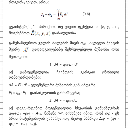
როგორც ვიცით, არის:
საინტერესო
(9.6)
ფიზიკოსები
გვაინტერესებს პირიქით, თუ ვიცით ფუნქცია φ (
x
,
y
,
z
) ,
კითხვა–პასუხი
მოვძებნოთ
დაძაბულობა.
საიტის შესახებ
განვსაზღვროთ ველის ძალების მიერ
q
საცდელი მუხტის
tst
მცირე
გადადგილებაზე შესრულებული მუშაობა ორი
მეთოდით:
1.
dA = q
·
E
·
dl
.
tst
l
აქ გამოყენებულია ჩვენთვის გარგად ცნობილი
თანაფარდობები:
dA = Fl
•
dl
– ელემენტური მუშაობის განსაზღვრა;
F
= q
·
E
– დაძაბულობის განსაზღვრა;
l
tst
l
2.
dA =
–
q
·
d
φ.
tst
აქ დავეყრდენით პოტენციალთა სხვაობის განსაზღვრას
q
·(φ
-φ
)
= A
. ნიშანი “–“, აიხსნება იმით, რომ
d
φ - ეს
tst
1
2
12
არის პოტენციალის უსასრულოდ მცირე ნაზრდი Δφ = (φ
-
2
φ
) = –(φ
- φ
).
1
1
2