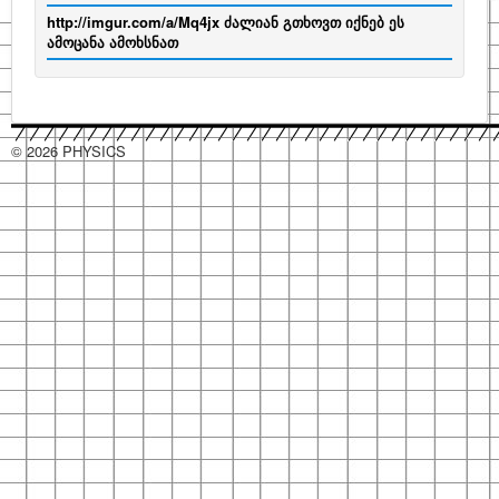
http://imgur.com/a/Mq4jx ძალიან გთხოვთ იქნებ ეს
ამოცანა ამოხსნათ
© 2026 PHYSICS
hacklink
hacklink
hacklink
hacklink
hacklink
hacklink
hacklink
hacklink
hacklink
hacklink
izmir
izmir
hacklink
hacklink
hacklink
hacklink
hacklink
hacklink
hacklink
hacklink
hacklink
hacklink
hacklink
hacklink
taraftarium24
taraftarium24
jojobet
jojobet
sahabet
sahabet
有
有
jojobet
jojobet
jojobet
jojobet
onwin
onwin
taraftarium24
canlı
cratosroyalbet
cratosroyalbet
tipobet
tipobet
telegram
telegram
爱
爱
tipobet
tipobet
wps
wps
jojobet
jojobet
türk
türk
jojobet
jojobet
汽
汽
taraftarium24
canlı
汽
汽
jojobet
jojobet
casibom
casibom
jojobet
jojobet
jojobet
jojobet
taraftarium24
canlı
taraftarium24
canlı
casibom
casibom
jojobet
jojobet
jojobet
jojobet
taraftarium24
canlı
casibom
casibom
jojobet
jojobet
wps
wps
jojobet
jojobet
paneli
paneli
satın
paneli
paneli
satın
satın
web
reklam
paneli
paneli
paneli
paneli
paneli
paneli
satın
paneli
paneli
giriş
giriş
道
道
giriş
giriş
giriş
maç
güncel
güncel
giriş
下
思
思
kayıt
güncel
下
giriş
ifşa
ifşa
giriş
水
水
maç
水
水
giriş
giriş
giriş
giriş
maç
maç
giriş
giriş
giriş
maç
giriş
giriş
官
下
giriş
al
al
al
ajans
ajansı
al
翻
翻
izle
载
助
助
giriş
载
音
音
izle
音
音
izle
izle
izle
网
载
译
译
手
手
乐
乐
乐
乐
下
下
下
下
载
载
载
载