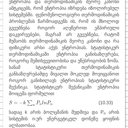
ენტროპია და თერმოდინამიკის მეორე კანონი
ამტკიცებს, რომ ენტროპია იზრდება იზოლირებულ
საინტერესო
სისტემებში. ფენომენოლოგიური თერმოდინამიკის
ფიზიკოსები
პრობლემას წარმოადგენს ის, რომ ის მხოლოდ
გვეუბნება როგორ აღვწეროთ ემპირიული
კითხვა–პასუხი
დაკვირვებები, მაგრამ არ გვეუბნება, რატომ
საიტის შესახებ
მუშაობს თერმოდინამიკის მეორე კანონი და რა
ფიზიკური არსი აქვს ენტროპიას. სტატისტიკურ
თერმოდინამიკაში ენტროპია განისაზღვრება,
როგორც შემთხვევითობისა და უწესრიგობის ზომა.
სანამ სტატისტიკური თერმოდინამიკის
განსაზღვრებამდე მივალთ მოკლედ მოვიყვანოთ
როგორ განიხილავს ენტროპიას სტატისტიკური
მექანიკა. სტატისტიკურ მექანიკაში ენტროპია
მოიცემა ფორმულით
S
=
−
k
∑
n
P
n
l
n
P
n
=
−
∑
(10.33)
S
k
P
l
n
P
n
n
n
სადაც k არის ბოლცმანის მუდმივა და P
არის
n
სისტემის
n-ურ ენერგეტიკულ დონეზე ყოფნის
ალბათობაა
.