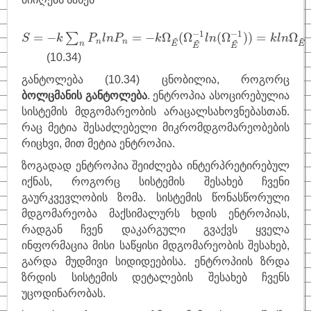
S
=
−
k
∑
n
P
n
l
n
P
n
=
−
k
Ω
E
~
(
Ω
E
~
−
1
l
n
(
Ω
E
~
−
1
)
)
=
k
l
n
Ω
−
1
−
1
=
−
=
−
Ω
(
Ω
(
Ω
)
)
=
Ω
∑
~
~
S
k
P
l
n
P
k
l
n
k
l
n
~
~
n
n
E
E
n
E
E
(10.34)
განტოლება (10.34) ცნობილია, როგორც
ბოლცმანის განტოლება
. ენტროპია ასოცირებულია
სისტემის მდგომარეობის არაცალსახოვნებასთან.
რაც მეტია შესაძლებელი მიკრომდგომარეობების
რიცხვი, მით მეტია ენტროპია.
ზოგადად ენტროპია შეიძლება ინტერპრეტირებულ
იქნას, როგორც სისტემის შესახებ ჩვენი
გაურკვევლობის ზომა. სისტემის წონასწორული
მდგომარეობა მაქსიმალურს ხდის ენტროპიას,
რადგან ჩვენ დაკარგული გვაქვს ყველა
ინფორმაცია მისი საწყისი მდგომარეობის შესახებ,
გარდა მუდმივი სიდიდეებისა. ენტროპიის ზრდა
ზრდის სისტემის დეტალების შესახებ ჩვენს
უცოდინარობას.