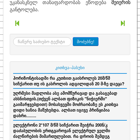
უკანასკნელ თანაფარდობას ეწოდება
მეიერის
განტოლება.
ძიება
მოძებნე!
კითხვა–პასუხი
ჰორიზონტისადმი რა კუთხით გაისროლეს 20მ/წმ
სიჩქარით თუ ის გასროლის ადგილიდან 20 მ-ზე დაეცა?
უღრმესი მადლობა ასე ამომწურავად და გასაგებად
ახსნისთვის.(თქვენ ალბათ ფიზიკის "ნიჭიერში"
გაიმარჯვებდით!) მოსახვევში მოძრაობაზე ეს კითხვა
დიდი ხანია მაწუხებდა. ალბათ იგივე პრინციპია
დახრი........
ელექტრონი 2*107 მ/წმ სიჩქარით შეიჭრა 200ნ/კ
დაძაბულობის ერთგვაროვან ელექტრულ ველში
ძალწირების მიმართულებით. რა დროის შემდეგ