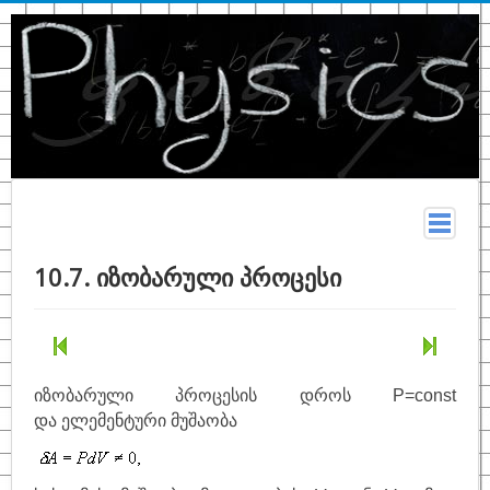
მთავარი
10.7. იზობარული პროცესი
სახელმძღვანელო
თეორია
კონსპექტი
იზობარული პროცესის დროს P=const
ფიზიკურ მონაცემთა ცხრილები
და ელემენტური მუშაობა
ტერმინები
ზოგადი ფიზიკა