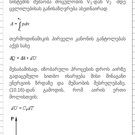
სისტემის მუშაობა მოცულობის V
-დან V
-მდე
1
2
ცვლილებისას განისაზღვრება ასეთნაირად
საინტერესო
ფიზიკოსები
კითხვა–პასუხი
თერმოდინამიკის პირველი კანონის განტოლებას
საიტის შესახებ
აქვს სახე
შესაბამისად, იზობარული პროცესის დროს აირზე
გადაცემული სითბო იხარჯება მისი შინაგანი
ენერგიის ზრდაზე და მუშაობის შესრულებაზე.
(10.16)-დან გამოდის, რომ აირის ერთი
მოლისთვის: