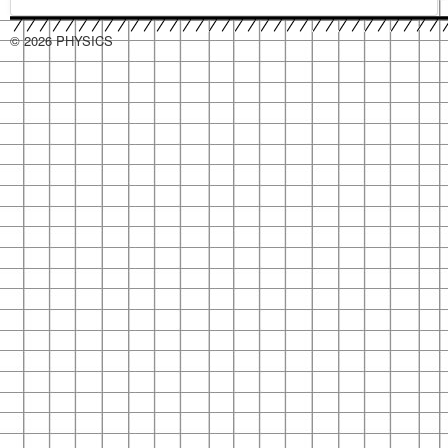
© 2026 PHYSICS
hacklink
hacklink
hacklink
hacklink
hacklink
hacklink
hacklink
hacklink
hacklink
hacklink
izmir
izmir
hacklink
hacklink
hacklink
hacklink
hacklink
hacklink
hacklink
hacklink
hacklink
hacklink
hacklink
hacklink
taraftarium24
taraftarium24
jojobet
jojobet
sahabet
sahabet
有
有
jojobet
jojobet
jojobet
jojobet
onwin
onwin
taraftarium24
canlı
cratosroyalbet
cratosroyalbet
tipobet
tipobet
telegram
telegram
爱
爱
tipobet
tipobet
wps
wps
jojobet
jojobet
türk
türk
jojobet
jojobet
汽
汽
taraftarium24
canlı
汽
汽
jojobet
jojobet
casibom
casibom
jojobet
jojobet
jojobet
jojobet
taraftarium24
canlı
taraftarium24
canlı
casibom
casibom
jojobet
jojobet
jojobet
jojobet
taraftarium24
canlı
casibom
casibom
jojobet
jojobet
wps
wps
jojobet
jojobet
paneli
paneli
satın
paneli
paneli
satın
satın
web
reklam
paneli
paneli
paneli
paneli
paneli
paneli
satın
paneli
paneli
giriş
giriş
道
道
giriş
giriş
giriş
maç
güncel
güncel
giriş
下
思
思
kayıt
güncel
下
giriş
ifşa
ifşa
giriş
水
水
maç
水
水
giriş
giriş
giriş
giriş
maç
maç
giriş
giriş
giriş
maç
giriş
giriş
官
下
giriş
al
al
al
ajans
ajansı
al
翻
翻
izle
载
助
助
giriş
载
音
音
izle
音
音
izle
izle
izle
网
载
译
译
手
手
乐
乐
乐
乐
下
下
下
下
载
载
载
载