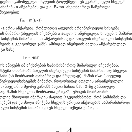
ედებით გამოწვეული ძალების ტოლქმედი, ეს უკანასკნელი სხეულს
ნიჭებს a აჩქარებას და ე.ი. F=ma. ასეთნაირად ჩაწერილი
მივიღებთ:
F
= m(a
-a)
in
0
-a
არის აჩქარება, რომლითაც ათვლის არაინერციული სისტემა
0
ს მიმართ (სხეულის აჩქარება a ათვლის ინერციული სისტემის მიმარ
ისტემის მიმართ მისი აჩქარების a
და ათვლის ინერციული სისტემის
0
რების a' ვექტორულ ჯამს). ამრიგად ინერციის ძალას აჩქარებულად
გი სახე:
F
= -ma'
in
ლს ანიჭებს იმ აჩქარების საპირისპიროდ მიმართულ აჩქარებას,
ტემა მოძრაობს ათვლის ინერციული სისტემის მიმართ. თუ სხეული
ში (ან მოძრაობს თანაბრად და წრფივად), მაშინ a'=a (სხეულიც
ინერციულისისტემის მიმართ, როგორითაც ათვლის არაინერციული
ებთ ნიუტონის მეორე კანონს ასეთი სახით ნახ. 3–ზე განხილულ
ად მაშინ სხეულის მოძრაობა ურიკაზე ურიკის მოძრაობის
ულია მხოლოდ ინერციის ძალით (ვგულისხმობთ, რომ სიმძიმის და
ებენ) და ეს ძალა ანიჭებს სხეულს ურიკის აჩქარების საპირისპიროდ
ლი სისტემის მიმართ კი ეს სხეული იქნება უძრავი.