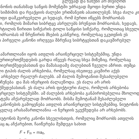
გლუვად და ხახუნი არ მივიღოთ
ნონის თანახმად საწყის მომენტში უძრავად მყოფი ბურთი უნდა
 სიმძიმის და რეაქციის ძალები ერთმანეთს აბათილებენ. სხვა ძალა კ
ოფი დამკვირვებელი კი ხედავს, რომ ბურთი იწყებს მოძრაობას
ი, რომლის მიმართ სიბრტყე ასრულებს ბრუნვით მოძრაობას, ხედავს,
ერტილის წირითი სიჩქარის ტოლი საწყისი სიჩქარე, რომლითაც სხეულ
რაობას იმ წრეწირის მხების გასწვრივ, რომელსაც ეკუთვნის ეს
 პირველი კანონი ირღვევა მბრუნავ სიბრტყესთან დაკავშირებულ
 სამართლიანი იყოს ათვლის არაინერციულ სისტემებშიც, უნდა
 ურთიერთქმედების გარდა იწვევს რაღაც სხვა მიზეზიც, რომელსაც
თიერთქმედებასთან და მაშასადამე ძალებთან ჩვეული აზრით. თუმცა
ლი ტიპის ძალის არსებობა, რომელსაც ისეთივე კავშირი აქვს
ში არსებულ რეალურ ძალებს. ამ ძალის შემოტანით შესაძლებელი
რჩუნება და მას ინერციის ძალაეწოდა. ეს ძალა არ არის
მედებასთან. ეს ძალა არის ფიქტიური ძალა, რომლის არსებობა
რციულ სისტემებში. ამ ძალების არსებობა განპირობებულია მხოლო
სტემა აჩქარებულად მოძრაობს. მისმა შემოტანამ შესაძლებელი
კანონების გამოყენება ათვლის არაინერციულ სისტემებშიც. ნიუტონის
 კვლავ არასამართლიანია –ი ნერციის უკუქმედება არ არსებობს.
იუტონის მეორე კანონი სხეულისთვის, რომელიც მოძრაობს ათვლის
აც a
აჩქარებით, ჩაიწერება შემდეგი სახით
0
F
+ F
= ma
,
in
0