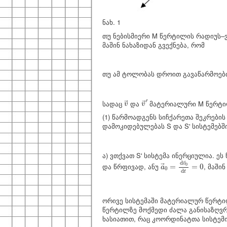
ნახ. 1
თუ ნებისმიერი M წერტილის რადიუს–ვ
მაშინ ნახაზიდან გვექნება, რომ
თუ ამ ტოლობას დროით გავაწარმოებ
v
→
′
v
→
′
სადაც
და
მატერიალური M წერტილი
→
→
v
v
(1) წარმოადგენს სიჩქარეთა შეკრებ
დამოკიდებულებას S და S' სისტემებშ
ა) ვთქვათ S' სისტემა ინერციულია. ე
a
→
0
=
d
v
→
0
d
t
=
0
d
→
v
და წრფივად, ანუ
, მაშინ
0
=
=
0
→
a
0
d
t
ორივე სისტემაში მატერიალურ წერტ
წერტილზე მოქმედი ძალა განისაზღვრ
ხასიათით, რაც კოორდინატთა სისტემი