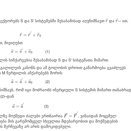
r
→
r
→
′
ექტორებს S და S' სისტემებში შესაბამისად აღვნიშნავთ
და
– ით,
→
→
r
r
′
r
→
=
r
→
′
+
r
→
0
′
=
+
→
→
→
r
r
r
0
თ, მივიღებთ
v
→
=
v
→
′
+
v
→
0
′
(1)
=
+
→
→
→
v
v
v
0
ს სიჩქარეებია შესაბამისად S და S' სისტემათა მიმართ.
ის გალილეის კანონს და ამ ტოლობის დროით გაწარმოება გვაძლევს
ი M წერტილის აჩქარებებს შორის:
a
→
=
a
→
′
+
a
→
0
′
(2)
=
+
→
→
→
a
a
a
0
ს ნიშნავს, რომ იგი მოძრაობს ინერციული S სისტემის მიმართ თანაბრა
 (2)–დან
a
→
=
a
→
′
′
(3)
=
→
→
a
a
F
→
=
F
→
′
′
→
→
ილზე მოქმედი ძალები ერთნაირია
, ვინაიდან მოცემულ
=
F
F
ება მის გარემომცველ სხეულთა მდებარეობით და მოქმედების
ს შერჩევაზე არ არის დამოკიდებული.