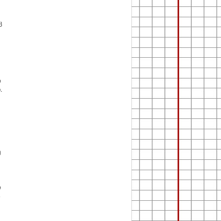
ც
ი
.
ე
ი
ს