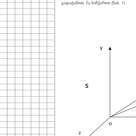
v
→
0
გადატანით,
სიჩქარით (ნახ. 1).
→
v
0