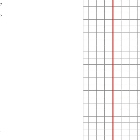
ლ
ა
ს