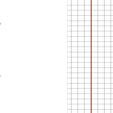
ი
ი
დ