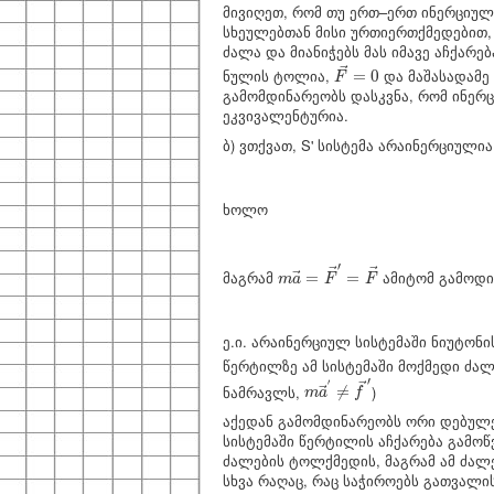
მივიღეთ, რომ თუ ერთ–ერთ ინერციუ
სხეულებთან მისი ურთიერთქმედებით, მ
ძალა და მიანიჭებს მას იმავე აჩქარ
F
→
=
0
→
ნულის ტოლია,
და მაშასადამ
=
0
F
გამომდინარეობს დასკვნა, რომ ინერც
ეკვივალენტურია.
ბ) ვთქვათ, S' სისტემა არაინერციული
ხოლო
m
a
→
=
F
→
′
=
F
→
′
→
→
მაგრამ
ამიტომ გამოდი
=
=
→
m
a
F
F
ე.ი. არაინერციულ სისტემაში ნიუტონ
წერტილზე ამ სისტემაში მოქმედი ძა
m
a
→
′
≠
f
→
′
′
′
→
ნამრავლს,
)
≠
→
m
a
f
აქედან გამომდინარეობს ორი დებულ
სისტემაში წერტილის აჩქარება გამო
ძალების ტოლქმედის, მაგრამ ამ ძალე
სხვა რაღაც, რაც საჭიროებს გათვალის