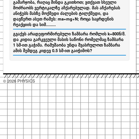
გამარჯობა, რაღაც მინდა გკითხოთ; ვთქვათ სხეული
მოძრაობს ვერტიკალზე აჩქარებულად. მას აჩქარებას
ანიჭებს მასზე მოქმედი ძალების ტილქმედი, და
დავწერთ ასეთ რამეს: ma=mg+N; როცა საყრდენის
რეაქციის და სიმ........
გვაქვს არადეფორმირებული ზამბარა რომლის k=800ნ/მ.
და კიდია გარკვეული მასის საწონი რომელმაც ზამბარა
1 სმ-ით გაჭიმა. რამუშაობა უნდა შვასრულოთ ზამბარა
ამის შემდეგ კიდევ 0.5 სმ-ით გაიჭიმოს?
© 2026 PHYSICS
hacklink
hacklink
hacklink
hacklink
hacklink
hacklink
hacklink
hacklink
hacklink
hacklink
izmir
izmir
hacklink
hacklink
hacklink
hacklink
hacklink
hacklink
hacklink
hacklink
hacklink
hacklink
hacklink
hacklink
taraftarium24
taraftarium24
jojobet
jojobet
sahabet
sahabet
有
有
jojobet
jojobet
jojobet
jojobet
onwin
onwin
taraftarium24
canlı
cratosroyalbet
cratosroyalbet
tipobet
tipobet
telegram
telegram
爱
爱
tipobet
tipobet
wps
wps
jojobet
jojobet
türk
türk
jojobet
jojobet
汽
汽
taraftarium24
canlı
汽
汽
jojobet
jojobet
casibom
casibom
jojobet
jojobet
jojobet
jojobet
taraftarium24
canlı
taraftarium24
canlı
casibom
casibom
jojobet
jojobet
jojobet
jojobet
taraftarium24
canlı
casibom
casibom
jojobet
jojobet
wps
wps
jojobet
jojobet
paneli
paneli
satın
paneli
paneli
satın
satın
web
reklam
paneli
paneli
paneli
paneli
paneli
paneli
satın
paneli
paneli
giriş
giriş
道
道
giriş
giriş
giriş
maç
güncel
güncel
giriş
下
思
思
kayıt
güncel
下
giriş
ifşa
ifşa
giriş
水
水
maç
水
水
giriş
giriş
giriş
giriş
maç
maç
giriş
giriş
giriş
maç
giriş
giriş
官
下
giriş
al
al
al
ajans
ajansı
al
翻
翻
izle
载
助
助
giriş
载
音
音
izle
音
音
izle
izle
izle
网
载
译
译
手
手
乐
乐
乐
乐
下
下
下
下
载
载
载
载