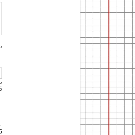
ს
ს
ნ
ა
ნ