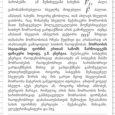
პირობებში. ამ შემთხვევაში ხახუნის
ძალა
საინტერესო
გაწონასწორებულია სხეულზე მოდებული
ძალით,
ამასთან. ხახუნს, როგორც ცნობილია, თან ახლავს სხეულის
ფიზიკოსები
გათბობა, რაც მოხახუნე სხეულის მექანიკური მოძრაობის
მათი შემადგენელი მოლეკულეკულების მოუწესრიგებელ
კითხვა–პასუხი
სითბურ მოძრაობად გარდაქმნით არის გამოწვეული. თუმცა
ამასთან სხეულის იმპულსის ვექტორი
წრფივი
საიტის შესახებ
თანაბარი მოძრაობისას რჩება მუდმივი და არანაირად არ
ახასიათებს გამოყოფილ სითბოს რაოდენობას.
მოძრაობის
სხვადასხვა ფორმის ერთიან საზომს წარმოადგენს
ფიზიკური სიდიდე, ე.წ. ენერგია.
მექანიკური სისტემის
ენერგია რაოდენობრივად ახასიათებს ამ სისტემას მასში
მოძრაობების რაოდენობრივი ან/და ხარისხობრივი
გარდაქმნების მხრივ. ეს გარდაქმნები გამოწვეულია
ურთიერთქმედებით როგორც სისტემის შემადგენელ
სხეულებს შორის ისე მის გარეთ მყოფ სხეულებთან.
მოძრაობა მატერიის განუყოფელი თვისებაა. ამიტომ ყოველ
სხეულს აქვს ენერგია ან, როგორც ხშირად ამბობენ,
ენერგიის მარაგი, რომელიც არის მისი მოძრაობის ზომა.
ხარისხობრივად განსხვავებული მოძრაობის ფორმების
რაოდენობრივი დახასიათებისთვის შემოაქვთ შესაბამისი
სახის (ფორმის) ენერგიები - მექანიკური, შინაგანი,
ელექტრომაგნიტური და სხვ.