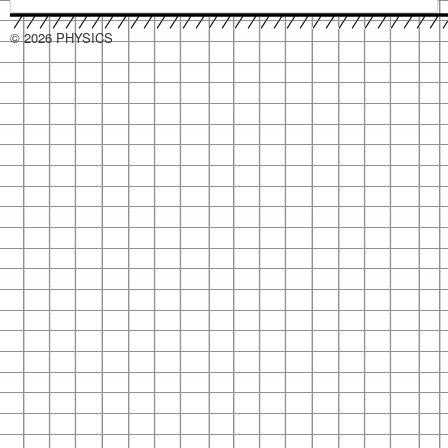
© 2026 PHYSICS
hacklink
hacklink
hacklink
hacklink
hacklink
hacklink
hacklink
hacklink
hacklink
hacklink
izmir
izmir
hacklink
hacklink
hacklink
hacklink
hacklink
hacklink
hacklink
hacklink
hacklink
hacklink
hacklink
hacklink
taraftarium24
taraftarium24
jojobet
jojobet
sahabet
sahabet
有
有
jojobet
jojobet
jojobet
jojobet
onwin
onwin
taraftarium24
canlı
cratosroyalbet
cratosroyalbet
tipobet
tipobet
telegram
telegram
爱
爱
tipobet
tipobet
wps
wps
jojobet
jojobet
türk
türk
jojobet
jojobet
汽
汽
taraftarium24
canlı
汽
汽
jojobet
jojobet
casibom
casibom
jojobet
jojobet
jojobet
jojobet
taraftarium24
canlı
taraftarium24
canlı
casibom
casibom
jojobet
jojobet
jojobet
jojobet
taraftarium24
canlı
casibom
casibom
jojobet
jojobet
wps
wps
jojobet
jojobet
paneli
paneli
satın
paneli
paneli
satın
satın
web
reklam
paneli
paneli
paneli
paneli
paneli
paneli
satın
paneli
paneli
giriş
giriş
道
道
giriş
giriş
giriş
maç
güncel
güncel
giriş
下
思
思
kayıt
güncel
下
giriş
ifşa
ifşa
giriş
水
水
maç
水
水
giriş
giriş
giriş
giriş
maç
maç
giriş
giriş
giriş
maç
giriş
giriş
官
下
giriş
al
al
al
ajans
ajansı
al
翻
翻
izle
载
助
助
giriş
载
音
音
izle
音
音
izle
izle
izle
网
载
译
译
手
手
乐
乐
乐
乐
下
下
下
下
载
载
载
载