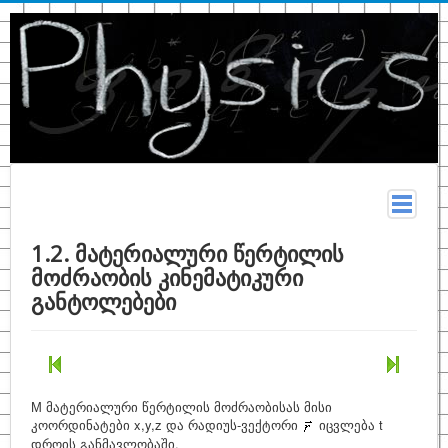
მთავარი
1.2. მატერიალური წერტილის
მოძრაობის კინემატიკური
სახელმძღვანელო
განტოლებები
თეორია
კონსპექტი
ფიზიკურ მონაცემთა ცხრილები
М მატერიალური წერტილის მოძრაობისას მისი
ტერმინები
კოორდინატები x,y,z და რადიუს-ვექტორი
იცვლება t
დროის განმავლობაში.
ზოგადი ფიზიკა