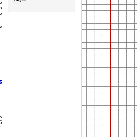
ს
ნ
ს
თ
-
ნ
ი
ნ
.