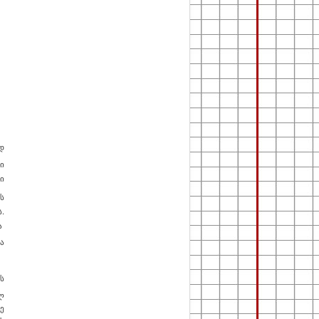
დ
ი
ი
ს
ს
.
ა
ა
ს
ს
ლ
ე