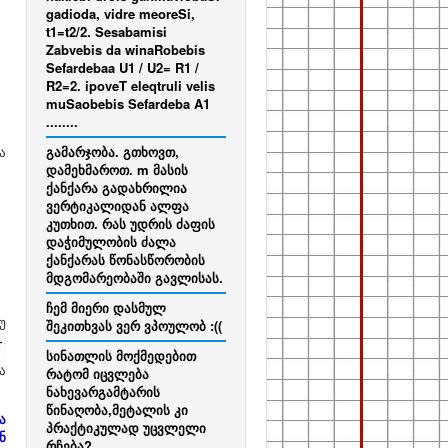
gadioda, vidre meoreSi,
t1=t2/2. Sesabamisi
Zabvebis da winaRobebis
Sefardebaa U1 / U2= R1 /
R2=2. ipoveT eleqtruli velis
muSaobebis Sefardeba A1
........
ა
გამარჯობა. გთხოვთ,
დამეხმაროთ. m მასის
ქანქარა გადახრილია
ვერტიკალიდან ალფა
კუთხით. რას უდრის ძაფის
დაჭიმულობის ძალა
ქანქარას წონასწორობის
მდგომარეობაში გავლისას.
ჩემ მიერი დასმულ
უ
შეკითხვას ვერ ვპოულობ :((
სინათლის მოქმედებით
ა
რატომ იცვლება
ნახევარგამტარის
წინაღობა,მეტალის კი
ა
პრაქტიკულად უცვლელი
ნ
რჩება?