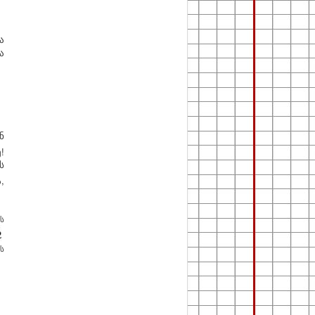
ა
ა
ნ
!
ს
,
ს
ს