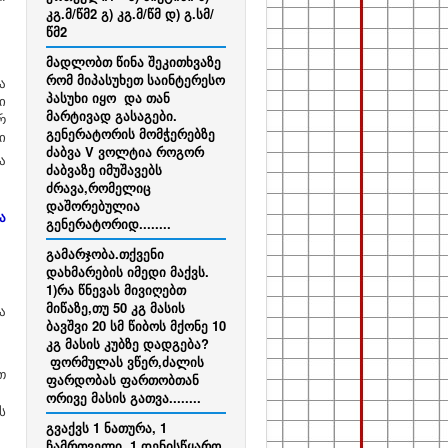
კგ.მ/წმ2 გ) კგ.მ/წმ დ) გ.სმ/
წმ2
მადლობთ წინა შეკითხვაზე
რომ მიპასუხეთ საინტერესო
ა
პასუხი იყო და თან
ი
მარტივად გასაგები.
რ
გენერატორის მომჭერებზე
ი
ძაბვა V ვოლტია როგორ
ა
ძაბვაზე იმუშავებს
ძრავა,რომელიც
დაშორებულია
ა
გენერატორიდ........
გამარჯობა.თქვენი
დახმარების იმედი მაქვს.
1)რა წნევას მივიღებთ
მიწაზე,თუ 50 კგ მასის
ა
ბავშვი 20 სმ წიბოს მქონე 10
კგ მასის კუბზე დადგება?
ფორმულას ვწერ,ძალის
თ
ფარდობას ფართობთან
ორივე მასის გათვა........
ს
გვაქვს 1 ნათურა, 1
ჩამრთველი, 1 დენისწყარო