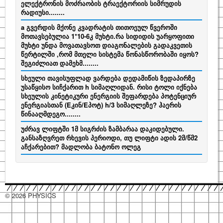
ელექტრონის მოძრაობის ტრაექტორიის სიმრუდის
რადიუსი........
a გვერდის მქონე კვადრატის თითოეულ წვეროში
მოთავსებულია 1*10-6კ მუხტი.რა სიდიდის უარყოფითი
მუხტი უნდა მოვათავსოთ დიაგონალების გადაკვეთის
წერტილში ,რომ მთელი სისტემა წონასწორობაში იყოს?
შეგიძლიათ დამეხმ........
სხეული თავისუფლად ვარდება დედამიწის ზედაპირზე
უსაწყისო სიჩქარით h სიმაღლიდან. რისი ტოლი იქნება
სხეულის კინეტიკური ენერგიის შეფარდება პოტენციურ
ენერგიასთან (Eკინ/Eპოტ) h/3 სიმაღლეზე? ჰაერის
წინააღმდეგო........
უძრავ ლიფტში 1მ სიგრძის ზამბარაა დაკიდებული.
განსაზღვრეთ რხევის პერიოდი, თუ ლიფტი ადის 2მ/წმ2
აჩქარებით? მადლობა ბატონო ოლეგ
© 2026 PHYSICS
hacklink
hacklink
hacklink
hacklink
hacklink
hacklink
hacklink
hacklink
hacklink
hacklink
izmir
izmir
hacklink
hacklink
hacklink
hacklink
hacklink
hacklink
hacklink
hacklink
hacklink
hacklink
hacklink
hacklink
taraftarium24
taraftarium24
jojobet
jojobet
sahabet
sahabet
jojobet
jojobet
jojobet
jojobet
onwin
onwin
taraftarium24
canlı
cratosroyalbet
cratosroyalbet
tipobet
tipobet
tipobet
tipobet
jojobet
jojobet
türk
türk
jojobet
jojobet
taraftarium24
canlı
jojobet
jojobet
casibom
casibom
jojobet
jojobet
jojobet
jojobet
taraftarium24
canlı
taraftarium24
canlı
casibom
casibom
jojobet
jojobet
jojobet
jojobet
dizipal
yabancı
casibom
casibom
jojobet
jojobet
jojobet
jojobet
paneli
paneli
satın
paneli
paneli
satın
satın
web
reklam
paneli
paneli
paneli
paneli
paneli
paneli
satın
paneli
paneli
giriş
giriş
giriş
giriş
giriş
maç
güncel
güncel
giriş
kayıt
güncel
giriş
ifşa
ifşa
giriş
maç
giriş
giriş
giriş
giriş
maç
maç
giriş
giriş
giriş
dizi
giriş
giriş
giriş