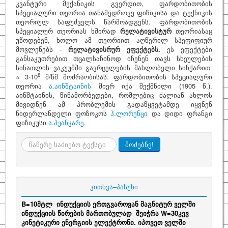
კვანტური მექანიკის გვერდით, ფარდობითობის
სპეციალური თეორია თანამედროვე ფიზიკისა და ტექნიკის
საინტერესო
თეორიულ საფუძველს წარმოადგენს. ფარდობითობის
სპეციალურ თეორიას ხშირად
რელატივისტურ
თეორიასაც
ფიზიკოსები
უწოდებენ, ხოლო ამ თეორიით აღწერილ სპეფიფიურ
მოვლენებს -
რელატივისრურ ეფექტებს.
ეს ეფექტები
კითხვა–პასუხი
განსაკუთრებით თცალსაჩინოდ იჩენენ თავს სხეულების
სინათლის ვაკუუმში გავრცელების მახლობელი სიჩქარით
საიტის შესახებ
8
≈ 3·10
მ/წმ მოძრაობისას. ფარდობითობის სპეციალური
თეორია
ა.აინშტაინის
მიერ იქა შექმნილი (1905 წ.).
აინშტაინის, წინამორბედები, რომლებიც ძალიან ახლოს
მივიდნენ ამ პრობლემის გადაწყვეტამდე იყვნენ
ნიდერლანდელი ფოზოკოს
ჰ.ლორენცი
და დიდი ფრანგი
ფიზიკუსი
ა.პუანკარე
.
ძიება
მოძებნე!
კითხვა–პასუხი
B=10მტლ ინდუქციის ერთგვაროვან მაგნიტურ ველში
ინდუქციის წირების მართობულად შეიჭრა W=30კევ
კინეტიკური ენერგიის ელექტრონი. იპოვეთ ველში