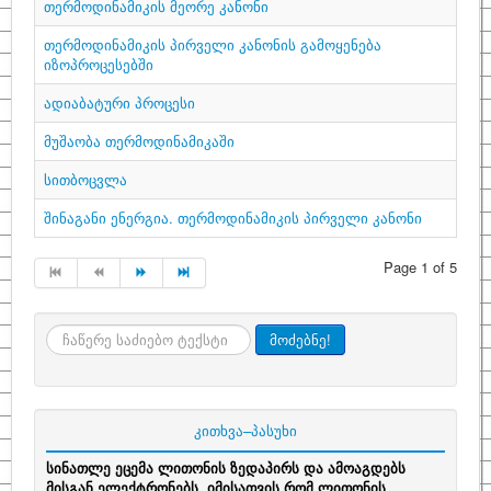
თერმოდინამიკის მეორე კანონი
საინტერესო
თერმოდინამიკის პირველი კანონის გამოყენება
იზოპროცესებში
ფიზიკოსები
ადიაბატური პროცესი
კითხვა–პასუხი
მუშაობა თერმოდინამიკაში
საიტის შესახებ
სითბოცვლა
შინაგანი ენერგია. თერმოდინამიკის პირველი კანონი
Page 1 of 5
ძიება
მოძებნე!
კითხვა–პასუხი
სინათლე ეცემა ლითონის ზედაპირს და ამოაგდებს
მისგან ელექტრონებს. იმისათვის რომ ლითონის