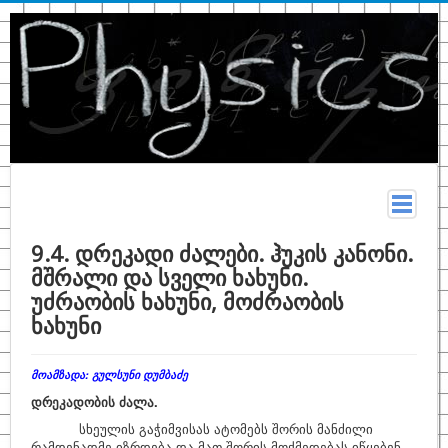
მთავარი
9.4. დრეკადი ძალები. ჰუკის კანონი.
მშრალი და სველი ხახუნი.
სახელმძღვანელო
უძრაობის ხახუნი, მოძრაობის
თეორია
ხახუნი
კონსპექტი
მოამზადა: გულსუნი დუმბაძე
ფიზიკურ მონაცემთა ცხრილები
დრეკადობის ძალა.
ტერმინები
სხეულის გაჭიმვისას ატომებს შორის მანძილი
რამდენადმე იზრდება და მათ შორის მოქმედებას იწყებენ
ზოგადი ფიზიკა