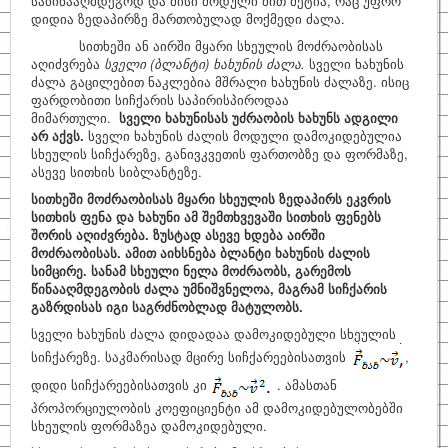
საწინააღმდეგოდ და მისი მოდული მით მეტია, რაც უფრო
დიდია ზედაპირზე მართობულად მოქმედი ძალა.
სითხეში ან აირში მყარი სხეულის მოძრაობისას
აღიძვრება
სველი
(
ბლანტი
)
ხახუნის
ძალა
.
სველი ხახუნის
ძალა გაცილებით ნაკლებია მშრალი ხახუნის ძალაზე. ისიც
ფარდობითი სიჩქარის საპირისპიროდაა
მიმართული.
სველი
ხახუნისას
უძრაობის
ხახუნს
ადგილი
არ
აქვს
.
სველი ხახუნის ძალის მოდული დამოკიდებულია
სხეულის სიჩქარეზე, განივკვეთის ფართობზე და ფორმაზე,
ასევე სითხის სიბლანტეზე.
სითხეში მოძრაობისას მყარი სხეულის ზედაპირს
ეკვრის
სითხის ფენა და ხახუნი ამ შემთხვევაში სითხის
ფენებს
შორის აღიძვრება. ზუსტად ასევე ხდება აირში
მოძრაობისას. ამით აიხსნება ბლანტი ხახუნის ძალის
სიმცირე.
სანამ სხეული ნელა მოძრაობს, გარემოს
წინააღმდეგობის
ძალა უმნიშვნელოა, მაგრამ სიჩქარის
გაზრდისას
იგი საგრძნობლად მატულობს.
სველი ხახუნის ძალა დიდადაა დამოკიდებული სხეულის
სიჩქარეზე. საკმარისად მცირე სიჩქარეებისათვის
,
დიდი სიჩქარეებისათვის კი
. ამასთან
პროპორციულობის კოეფიციენტი ამ დამოკიდებულობებში
სხეულის ფორმაზეა დამოკიდებული.