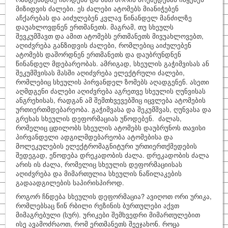
მიზიდვის ძალები. ეს ძალები ატომებს მიანიჭებენ
აჩქარებას და აიძულებენ კვლავ წინანდელ მანძილზე
საინტერესო
დაუახლოვდნენ ერთმანეთს. მაგრამ, თუ სხეულს
შევკუმშავთ და ამით ატომებს ერთმანეთს მივუახლოვებთ,
ფიზიკოსები
აღიძვრება განზიდვის ძალები, რომლებიც აიძულებენ
ატომებს დაშორდნენ ერთმანეთს და დაუბრუნდნენ
კითხვა–პასუხი
წინანდელ მდებარეობას. ამრიგად, სხეულის გაჭიმვისას ან
შეკუმშვისას მასში აღიძვრება ელექტრული ძალები,
საიტის შესახებ
რომლებიც სხეულის პირვანდელ ზომებს აღადგენენ. ასეთი
აღმდგენი ძალები აღიძვრება აგრეთვე სხეულის ღუნვისას
ანგრეხისას, რადგან ამ შემთხვევებშიც იცვლება ატომების
ურთიერთმდებარეობა. გაჭიმვასა და შეკუმშვას, ღუნვასა და
გრეხას სხეულის დეფორმაციას უწოდებენ. ძალას,
რომელიც ცდილობს სხეულის ატომებს დაუბრუნოს თავისი
პირვანდელი ადგილმდებარეობა ატომებისა და
მოლეკულების ელექტრომაგნიტური ურთიერთქმედების
შედეგად, ეწოდება დრეკადობის ძალა. დრეკადობის ძალა
არის ის ძალა, რომელიც სხეულის დეფორმაციისას
აღიძვრება და მიმართულია სხეულის ნაწილაკების
გადაადგილების საპირისპიროდ.
როგორ ჩნდება სხეულის დეფორმაცია? ავიღოთ ორი ურიკა,
რომლებსაც წინ რბილი რეზინის ბურთულები აქვთ
მიმაგრებული (სურ). ურიკები შემხვედრი მიმართულებით
ისე ავამოძრაოთ, რომ ერთმანეთს შეეჯახონ. როცა