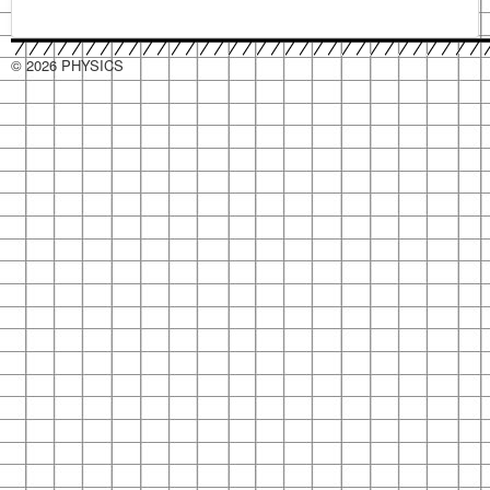
© 2026 PHYSICS
hacklink
hacklink
hacklink
hacklink
hacklink
hacklink
hacklink
hacklink
hacklink
hacklink
izmir
izmir
hacklink
hacklink
hacklink
hacklink
hacklink
hacklink
hacklink
hacklink
hacklink
hacklink
hacklink
hacklink
taraftarium24
taraftarium24
taraftarium24
taraftarium24
jojobet
jojobet
sahabet
sahabet
有
有
jojobet
jojobet
jojobet
jojobet
onwin
onwin
taraftarium24
canlı
cratosroyalbet
cratosroyalbet
tipobet
tipobet
telegram
telegram
爱
爱
tipobet
tipobet
wps
wps
jojobet
jojobet
türk
türk
jojobet
jojobet
汽
汽
taraftarium24
canlı
汽
汽
jojobet
jojobet
casibom
casibom
jojobet
jojobet
jojobet
jojobet
taraftarium24
canlı
taraftarium24
canlı
casibom
casibom
jojobet
jojobet
jojobet
jojobet
taraftarium24
canlı
casibom
casibom
jojobet
jojobet
wps
wps
jojobet
jojobet
paneli
paneli
satın
paneli
paneli
satın
satın
web
reklam
paneli
paneli
paneli
paneli
paneli
paneli
satın
paneli
paneli
giriş
giriş
道
道
giriş
giriş
giriş
maç
güncel
güncel
giriş
下
思
思
kayıt
güncel
下
giriş
ifşa
ifşa
giriş
水
水
maç
水
水
giriş
giriş
giriş
giriş
maç
maç
giriş
giriş
giriş
maç
giriş
giriş
官
下
giriş
al
al
al
ajans
ajansı
al
翻
翻
izle
载
助
助
giriş
载
音
音
izle
音
音
izle
izle
izle
网
载
译
译
手
手
乐
乐
乐
乐
下
下
下
下
载
载
载
载