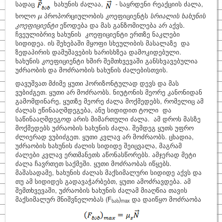
სადაც
ხახუნის ძალაა,
- საყრდენი რეაქციის ძალა,
μ
ხოლო
პროპორციულობის კოეფიციენტს
სრიალის ხახუნის
μ
კოეფიციენტი
ეწოდება და მას განზომილება არ აქვს.
ჩვეულიბრივ ხახუნის კოეფიციენტი ერთზე ნაკლები
სიდიდეა. ის შეხებაში მყოფი სხეულიბის მასალაზე და
ზედაპირის დამუშავების ხარისხზეა დამოკიდებული.
ხახუნის კოეფიციენტი ხშირ შემთხვევაში განსხვავებულია
უძრაობის და მოძრაობის ხახუნის ძალებისთვის.
დავუშვათ მძიმე ყუთი ჰორიზონტულად დევს და მას
ვუბიძგეთ. ყუთი არ მოძრაობს. ნიუტონის მეორე კანონიდან
გამომდინარე, ყუთზე მეორე ძალა მოქმედებს, რომელიც ამ
ძალას ეწინააღმდეგება, ანუ სიდიდით ტოლი და
საწინააღმდეგოდ არის მიმართული ძალა. ამ დროს მასზე
მოქმედებს უძრაობის ხახუნის ძალა. შემდეგ ყუთს უფრო
ძლიერად ვუბიძგეთ. ყუთი კვლავ არ მოძრაობს. ცხადია,
უძრაობის ხახუნის ძალის სიდიდე შეიცვალა, მაგრამ
ძალები კვლავ ერთმანეთს აწონასწორებს. ამჯერად მეტი
ძალა ჩავრთეთ საქმეში. ყუთი მოძრაობას იწყებს.
მაშასადამე, ხახუნის ძალას მაქსიმალური სიდიდე აქვს და
თუ ამ სიდიდეს გადავაჭარბებთ, ყუთი ამოძრავდება. ამ
შემთხვევაში, უძრაობის ხახუნის ძალამ მიაღწია თავის
მაქსიმალურ მნიშვნელობას
(F
)
და დაიწყო მოძრაობა
ხახ
max