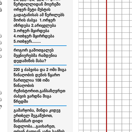
ს
წერტილლიდან მოერეში
ორჯერ მეტი მუხტის
ს
გადატანისას ამ წერილებს
შორის ძაბვა 1.ორჯერ
იზრდება 2.არიცვლება
3.ორჯერ მცირდება
4.ოთხჯერ მცირრდება
ს
5.ოთხჯერ........
ს
ს
როგორ გამოთვალეს
მეცნიერებმა რამდენია
ს
დედამიწის მასა?
220 ვ ძაბვისა და 2 ომი შიგა
წინაღობის დენის წყარო
ჩართულია 108 ომი
წინაღობის
რეზისტორით.განსაზღვრეთ
ს
ძაბვის ვარდნა შიგა
ს
წრედში
ლ
გამარჯობა, მინდა კიდევ
ერთხელ შეგაწუხოთ,
წინასწარ დიდი
მადლობა...გაიხარეთ,
თქვენ ძალიან კარგ საქმეს