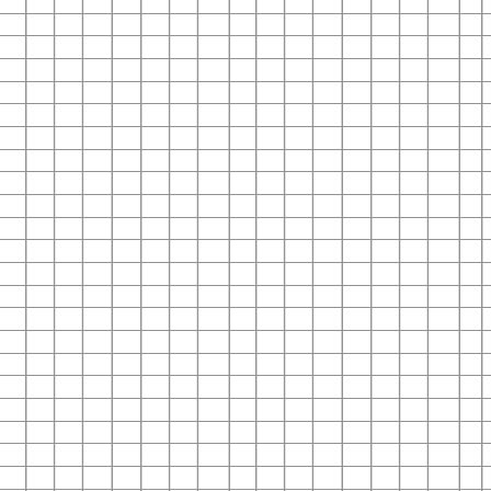
paneli
paneli
satın
paneli
paneli
satın
satın
web
reklam
paneli
paneli
paneli
paneli
paneli
paneli
satın
paneli
paneli
giriş
giriş
道
道
giriş
giriş
giriş
maç
güncel
güncel
giriş
下
思
思
kayıt
güncel
下
giriş
ifşa
ifşa
giriş
水
水
maç
水
水
giriş
giriş
giriş
giriş
maç
maç
giriş
giriş
giriş
maç
giriş
giriş
官
下
giriş
al
al
al
ajans
ajansı
al
翻
翻
izle
载
助
助
giriş
载
音
音
izle
音
音
izle
izle
izle
网
载
译
译
手
手
乐
乐
乐
乐
下
下
下
下
载
载
载
载