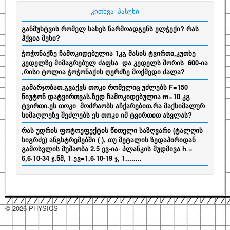
კითხვა–პასუხი
განმუხტვის რომელ სახეს წარმოადგენს ელჭექი? რას
ჰქვია მეხი?
ჭოჭონაქზე ჩამოკიდებულია 1კგ მასის ტვირთი,კუთხე
კედელზე მიმაგრებულ ძაფსა და კედელს შორის 600-ია
,რისი ტოლია ჭოჭონაქის ღერძზე მოქმედი ძალა?
გამარჯობათ.გვაქვს თოკი რომელიც უძლებს F=150
ნიუტონ დატვირთვას.ზედ ჩამოკიდებულია m=10 კგ
ტვირთი.ეს თოკი მოძრაობს აჩქარებით.რა მაქსიმალურ
სიმაღლეზე შეძლებს ეს თოკი იმ ტვირთით ასვლას?
რას უდრის ფოტოეფექტის წითელი საზღვარი (ტალღის
სიგრძე) ანგსტრემებში ( ), თუ მეტალის ზედაპირიდან
გამოსვლის მუშაობა 2.5 ევ-ია· პლანკის მუდმივა h =
6,6·10-34 ჯ.წმ, 1 ევ=1,6·10-19 ჯ, 1........
© 2026 PHYSICS
hacklink
hacklink
hacklink
hacklink
hacklink
hacklink
hacklink
hacklink
hacklink
hacklink
izmir
izmir
hacklink
hacklink
hacklink
hacklink
hacklink
hacklink
hacklink
hacklink
hacklink
hacklink
hacklink
hacklink
taraftarium24
taraftarium24
jojobet
jojobet
sahabet
sahabet
有
有
jojobet
jojobet
jojobet
jojobet
onwin
onwin
taraftarium24
canlı
cratosroyalbet
cratosroyalbet
tipobet
tipobet
telegram
telegram
爱
爱
tipobet
tipobet
wps
wps
jojobet
jojobet
türk
türk
jojobet
jojobet
汽
汽
taraftarium24
canlı
汽
汽
jojobet
jojobet
casibom
casibom
jojobet
jojobet
jojobet
jojobet
taraftarium24
canlı
taraftarium24
canlı
casibom
casibom
jojobet
jojobet
jojobet
jojobet
taraftarium24
canlı
casibom
casibom
jojobet
jojobet
wps
wps
jojobet
jojobet